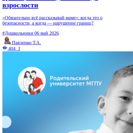
взрослости
«Обязательно всё рассказывай маме»: когда это о
безопасности, а когда — нарушение границ?
#Дошкольники
06 май 2026
Павленко Т.А.
404
3