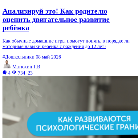
Анализируй это! Как родителю
оценить двигательное развитие
ребёнка
Как обычные домашние игры помогут понять, в порядке ли
моторные навыки ребёнка с рождения до 12 лет?
#Дошкольники
08 май 2026
Матюхин Г.В.
4
734
23