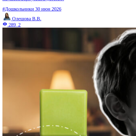
#Дошкольники
30 июн 2026
Олешова В.В.
289
2