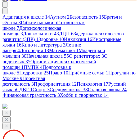
Адаптация к школе
14
Аутизм
2
Безопасность
15
Братья и
сёстры
3
Гибкие навыки
5
Готовность к
школе
7
Допсихологическая
помощь
3
Дошкольники
43
ДЦП
6
Задержка психического
развития (ЗПР)
1
Здоровье
10
Инклюзия
16
Иностранные
языки
16
Кино и литература
3
Летние
лагеря
4
Логопедия
13
Математика
1
Младенцы и
малыши
30
Начальная школа
55
О репетиторах
3
О
родителях
35
Организация психологической
помощи
1
ПМПК
4
Подготовка к
школе
5
Подростки
25
Право
10
Приёмные семьи
1
Прогулки по
Москве
9
Проектная
деятельность
3
Профориентация
12
Психология
17
Русский
язык
5
СДВГ
1
Спорт
3
Средняя школа
38
Старшая школа
24
Финансовая грамотность
3
Хобби и творчество
14