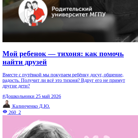
Мой ребенок — тихоня: как помочь
найти друзей
Вместе с путёвкой мы покупаем ребёнку досуг, общение,
радость. Получит ли всё это тихоня? Вдруг его не примут
другие дети?
#Дошкольники
25 май 2026
Калинченко Д.Ю.
260
2