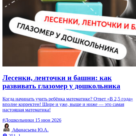
Лесенки, ленточки и башни: как
развивать глазомер у дошкольника
Когда начинать учить ребёнка математике? Ответ «В 2,5 года»
вполне корректен! Шире и уже, выше и ниже — это самая
настоящая математика!
#Дошкольники
15 июн 2026
Афанасьева Ю.А.
251
1