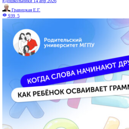
#Дошкольники
14 апр 2026
Гравицкая Е.Г.
939
5