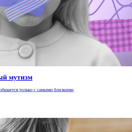
ный мутизм
и общается только с самыми близкими