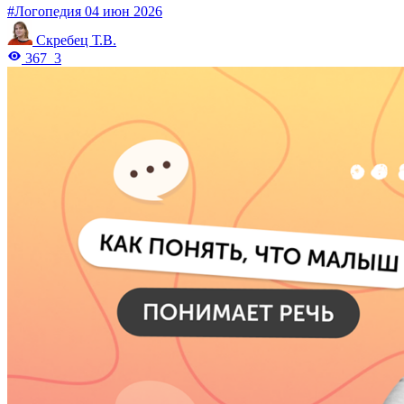
#Логопедия
04 июн 2026
Скребец Т.В.
367
3