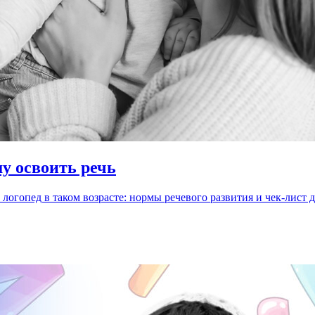
у освоить речь
ь логопед в таком возрасте: нормы речевого развития и чек-лист