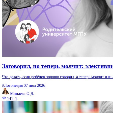
Заговорил, но теперь молчит: электив
Что делать, если ребёнок хорошо говорил, а теперь молчит ил
#Логопедия
07 июл 2026
Минаева О.Д.
141
1