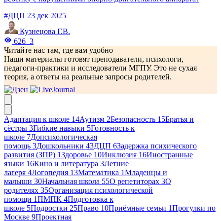
#ДЦП
23 дек 2025
Кузнецова Г.В.
626
3
Читайте нас там, где вам удобно
Наши материалы готовят преподаватели, психологи,
педагоги-практики и исследователи МГПУ. Это не сухая
теория, а ответы на реальные запросы родителей.
Адаптация к школе
14
Аутизм
2
Безопасность
15
Братья и
сёстры
3
Гибкие навыки
5
Готовность к
школе
7
Допсихологическая
помощь
3
Дошкольники
43
ДЦП
6
Задержка психического
развития (ЗПР)
1
Здоровье
10
Инклюзия
16
Иностранные
языки
16
Кино и литература
3
Летние
лагеря
4
Логопедия
13
Математика
1
Младенцы и
малыши
30
Начальная школа
55
О репетиторах
3
О
родителях
35
Организация психологической
помощи
1
ПМПК
4
Подготовка к
школе
5
Подростки
25
Право
10
Приёмные семьи
1
Прогулки по
Москве
9
Проектная