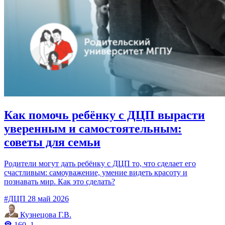
Как помочь ребёнку с ДЦП вырасти
уверенным и самостоятельным:
советы для семьи
Родители могут дать ребёнку с ДЦП то, что сделает его
счастливым: самоуважение, умение видеть красоту и
познавать мир. Как это сделать?
#ДЦП
28 май 2026
Кузнецова Г.В.
160
1