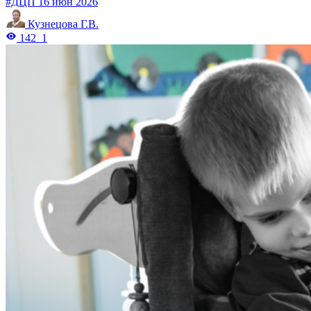
#ДЦП
16 июн 2026
Кузнецова Г.В.
142
1