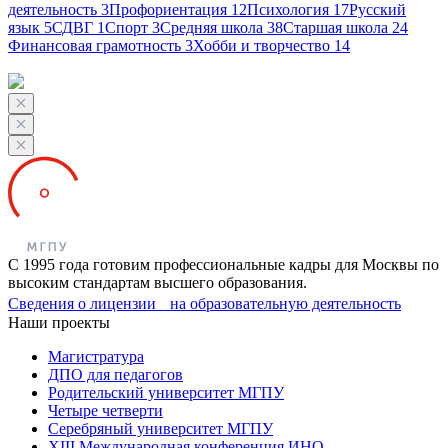
деятельность
3
Профориентация
12
Психология
17
Русский
язык
5
СДВГ
1
Спорт
3
Средняя школа
38
Старшая школа
24
Финансовая грамотность
3
Хобби и творчество
14
С 1995 года готовим профессиональные кадры для Москвы по
высоким стандартам высшего образования.
Сведения о лицензии на образовательную деятельность
Наши проекты
Магистратура
ДПО для педагогов
Родительский университет МГПУ
Четыре четверти
Серебряный университет МГПУ
XIII Международная конференция ИНО