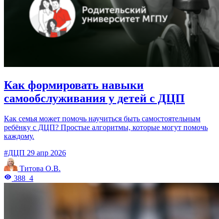
Как формировать навыки
самообслуживания у детей с ДЦП
Как семья может помочь научиться быть самостоятельным
ребёнку с ДЦП? Простые алгоритмы, которые могут помочь
каждому.
#ДЦП
29 апр 2026
Титова О.В.
388
4