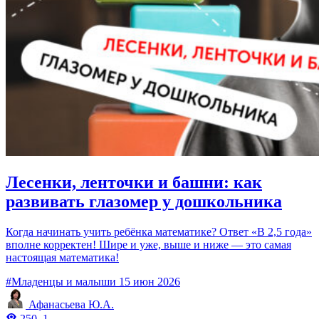
Лесенки, ленточки и башни: как
развивать глазомер у дошкольника
Когда начинать учить ребёнка математике? Ответ «В 2,5 года»
вполне корректен! Шире и уже, выше и ниже — это самая
настоящая математика!
#Младенцы и малыши
15 июн 2026
Афанасьева Ю.А.
250
1