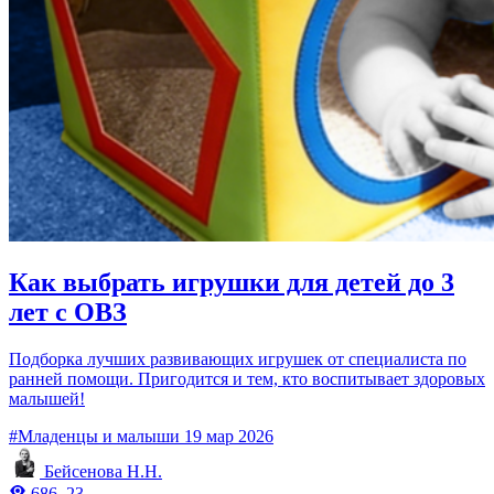
Как выбрать игрушки для детей до 3
лет с ОВЗ
Подборка лучших развивающих игрушек от специалиста по
ранней помощи. Пригодится и тем, кто воспитывает здоровых
малышей!
#Младенцы и малыши
19 мар 2026
Бейсенова Н.Н.
686
23