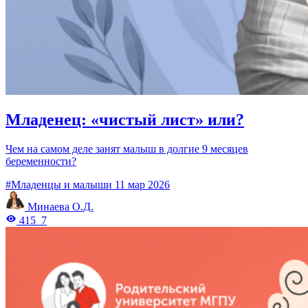
Младенец: «чистый лист» или?
Чем на самом деле занят малыш в долгие 9 месяцев
беременности?
#Младенцы и малыши
11 мар 2026
Минаева О.Д.
415
7