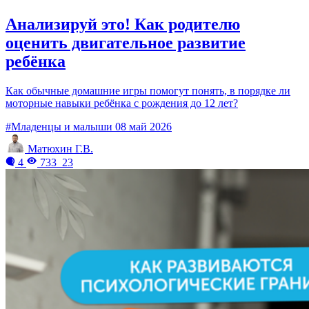
Анализируй это! Как родителю
оценить двигательное развитие
ребёнка
Как обычные домашние игры помогут понять, в порядке ли
моторные навыки ребёнка с рождения до 12 лет?
#Младенцы и малыши
08 май 2026
Матюхин Г.В.
4
733
23