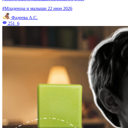
#Младенцы и малыши
22 июн 2026
Фадеева А.С.
251
6