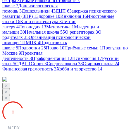
сёстры
3
Гибкие навыки
5
Готовность к
школе
7
Допсихологическая
помощь
3
Дошкольники
43
ДЦП
6
Задержка психического
развития (ЗПР)
1
Здоровье
10
Инклюзия
16
Иностранные
языки
16
Кино и литература
3
Летние
лагеря
4
Логопедия
13
Математика
1
Младенцы и
малыши
30
Начальная школа
55
О репетиторах
3
О
родителях
35
Организация психологической
помощи
1
ПМПК
4
Подготовка к
школе
5
Подростки
25
Право
10
Приёмные семьи
1
Прогулки по
Москве
9
Проектная
деятельность
3
Профориентация
12
Психология
17
Русский
язык
5
СДВГ
1
Спорт
3
Средняя школа
38
Старшая школа
24
Финансовая грамотность
3
Хобби и творчество
14