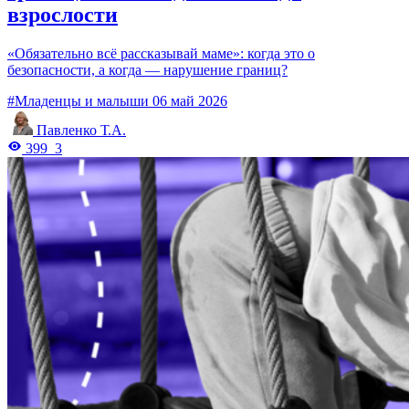
взрослости
«Обязательно всё рассказывай маме»: когда это о
безопасности, а когда — нарушение границ?
#Младенцы и малыши
06 май 2026
Павленко Т.А.
399
3