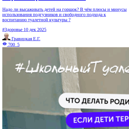
Надо ли высаживать детей на горшок? В чём плюсы и минусы
использования подгузников и свободного подхода к
воспитанию туалетной культуры ?
#Здоровье
10 дек 2025
Гравицкая Е.Г.
700
5