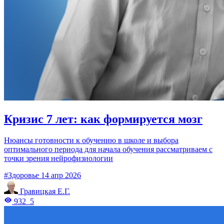
Кризис 7 лет: как формируется мозг
Нюансы готовности к обучению в школе и выбора
оптимального периода для начала обучения рассматриваем с
точки зрения нейрофизиологии
#Здоровье
14 апр 2026
Гравицкая Е.Г.
932
5