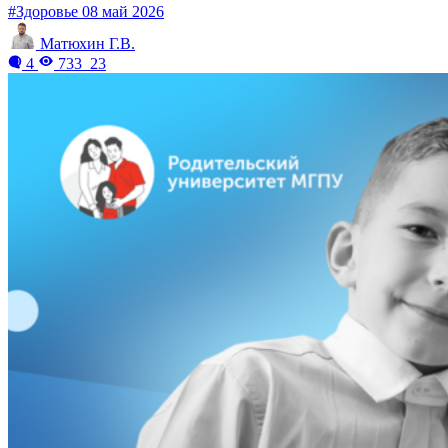
#Здоровье
08 май 2026
Матюхин Г.В.
4
733
23