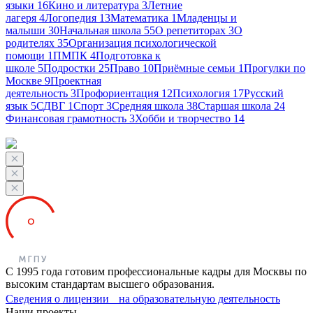
языки
16
Кино и литература
3
Летние
лагеря
4
Логопедия
13
Математика
1
Младенцы и
малыши
30
Начальная школа
55
О репетиторах
3
О
родителях
35
Организация психологической
помощи
1
ПМПК
4
Подготовка к
школе
5
Подростки
25
Право
10
Приёмные семьи
1
Прогулки по
Москве
9
Проектная
деятельность
3
Профориентация
12
Психология
17
Русский
язык
5
СДВГ
1
Спорт
3
Средняя школа
38
Старшая школа
24
Финансовая грамотность
3
Хобби и творчество
14
С 1995 года готовим профессиональные кадры для Москвы по
высоким стандартам высшего образования.
Сведения о лицензии на образовательную деятельность
Наши проекты