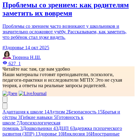
Проблемы со зрением: как родителям
заметить их вовремя
Проблемы со зрением часто возникают у школьников и
значительно осложняют учёбу. Рассказываем, как заметить,
что ребёнок стал хуже видеть.
#Здоровье
14 окт 2025
Тюрина Н.Ш.
627
1
Читайте нас там, где вам удобно
Наши материалы готовят преподаватели, психологи,
педагоги-практики и исследователи МГПУ. Это не сухая
теория, а ответы на реальные запросы родителей.
Адаптация к школе
14
Аутизм
2
Безопасность
15
Братья и
сёстры
3
Гибкие навыки
5
Готовность к
школе
7
Допсихологическая
помощь
3
Дошкольники
43
ДЦП
6
Задержка психического
развития (ЗПР)
1
Здоровье
10
Инклюзия
16
Иностранные