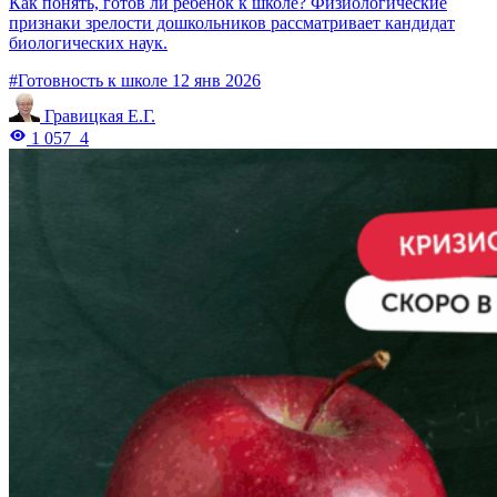
Как понять, готов ли ребёнок к школе? Физиологические
признаки зрелости дошкольников рассматривает кандидат
биологических наук.
#Готовность к школе
12 янв 2026
Гравицкая Е.Г.
1 057
4