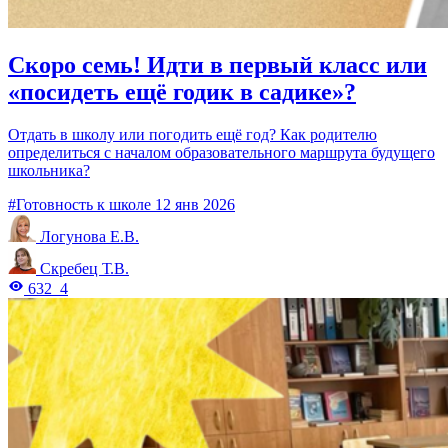
Скоро семь! Идти в первый класс или
«посидеть ещё годик в садике»?
Отдать в школу или погодить ещё год? Как родителю
определиться с началом образовательного маршрута будущего
школьника?
#Готовность к школе
12 янв 2026
Логунова Е.В.
Скребец Т.В.
632
4