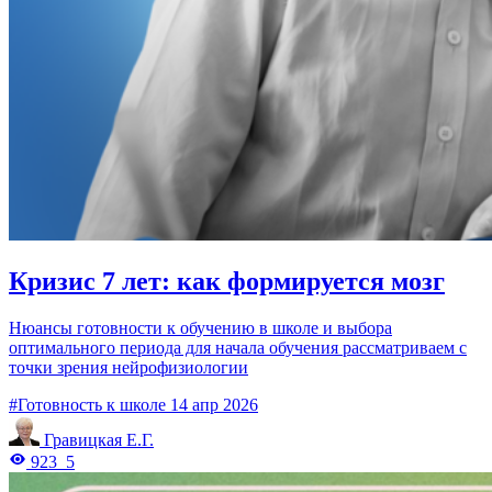
Кризис 7 лет: как формируется мозг
Нюансы готовности к обучению в школе и выбора
оптимального периода для начала обучения рассматриваем с
точки зрения нейрофизиологии
#Готовность к школе
14 апр 2026
Гравицкая Е.Г.
923
5