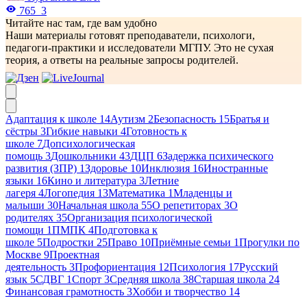
765
3
Читайте нас там, где вам удобно
Наши материалы готовят преподаватели, психологи,
педагоги-практики и исследователи МГПУ. Это не сухая
теория, а ответы на реальные запросы родителей.
Адаптация к школе
14
Аутизм
2
Безопасность
15
Братья и
сёстры
3
Гибкие навыки
4
Готовность к
школе
7
Допсихологическая
помощь
3
Дошкольники
43
ДЦП
6
Задержка психического
развития (ЗПР)
1
Здоровье
10
Инклюзия
16
Иностранные
языки
16
Кино и литература
3
Летние
лагеря
4
Логопедия
13
Математика
1
Младенцы и
малыши
30
Начальная школа
55
О репетиторах
3
О
родителях
35
Организация психологической
помощи
1
ПМПК
4
Подготовка к
школе
5
Подростки
25
Право
10
Приёмные семьи
1
Прогулки по
Москве
9
Проектная
деятельность
3
Профориентация
12
Психология
17
Русский
язык
5
СДВГ
1
Спорт
3
Средняя школа
38
Старшая школа
24
Финансовая грамотность
3
Хобби и творчество
14