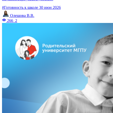
#Готовность к школе
30 июн 2026
Олешова В.В.
266
2