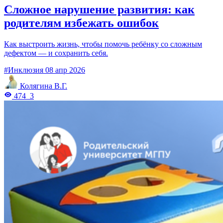
Сложное нарушение развития: как
родителям избежать ошибок
Как выстроить жизнь, чтобы помочь ребёнку со сложным
дефектом — и сохранить себя.
#Инклюзия
08 апр 2026
Колягина В.Г.
474
3