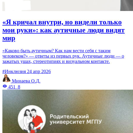
«Я кричал внутри, но видели только
мои руки»: как аутичные люди видят
мир
«Каково быть аутичным? Как нам вести себя с таким
человеком?» — ответы из первых рук. Аутичные люди — о
зажатых ушах, стереотипиях и визуальном контакте.
#Инклюзия
24 апр 2026
Минаева О.Д.
451
8