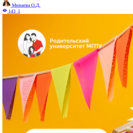
Минаева О.Д.
143
1