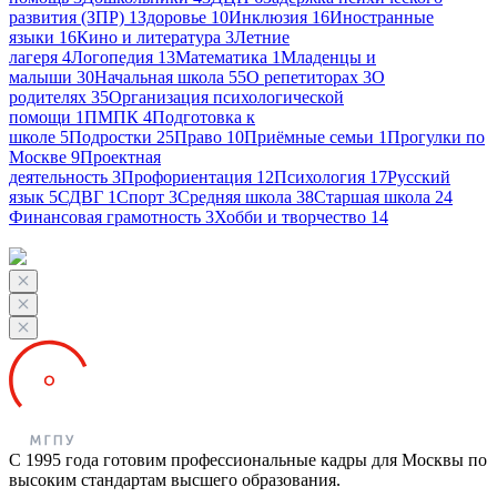
развития (ЗПР)
1
Здоровье
10
Инклюзия
16
Иностранные
языки
16
Кино и литература
3
Летние
лагеря
4
Логопедия
13
Математика
1
Младенцы и
малыши
30
Начальная школа
55
О репетиторах
3
О
родителях
35
Организация психологической
помощи
1
ПМПК
4
Подготовка к
школе
5
Подростки
25
Право
10
Приёмные семьи
1
Прогулки по
Москве
9
Проектная
деятельность
3
Профориентация
12
Психология
17
Русский
язык
5
СДВГ
1
Спорт
3
Средняя школа
38
Старшая школа
24
Финансовая грамотность
3
Хобби и творчество
14
С 1995 года готовим профессиональные кадры для Москвы по
высоким стандартам высшего образования.