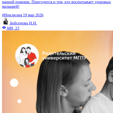
ранней помощи. Пригодится и тем, кто воспитывает здоровых
малышей!
#Инклюзия
19 мар 2026
Бейсенова Н.Н.
689
23