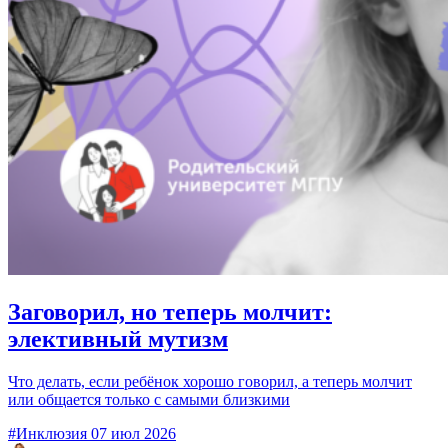
Заговорил, но теперь молчит:
элективный мутизм
Что делать, если ребёнок хорошо говорил, а теперь молчит
или общается только с самыми близкими
#Инклюзия
07 июл 2026