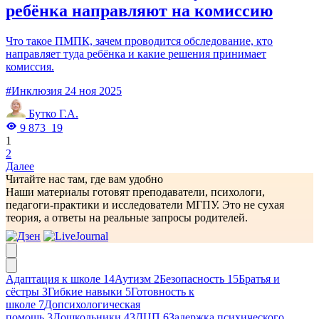
ребёнка направляют на комиссию
Что такое ПМПК, зачем проводится обследование, кто
направляет туда ребёнка и какие решения принимает
комиссия.
#Инклюзия
24 ноя 2025
Бутко Г.А.
9 873
19
1
2
Далее
Читайте нас там, где вам удобно
Наши материалы готовят преподаватели, психологи,
педагоги-практики и исследователи МГПУ. Это не сухая
теория, а ответы на реальные запросы родителей.
Адаптация к школе
14
Аутизм
2
Безопасность
15
Братья и
сёстры
3
Гибкие навыки
5
Готовность к
школе
7
Допсихологическая
помощь
3
Дошкольники
43
ДЦП
6
Задержка психического