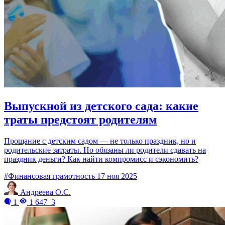
Выпускной из детского сада: какие
траты предстоят родителям
Прощание с детским садом — не только праздник, но и
родительские затраты. Но обязаны ли родители сдавать на
праздник деньги? Как найти компромисс и сэкономить?
#Финансовая грамотность
17 ноя 2025
Андреева О.С.
1
1 647
3