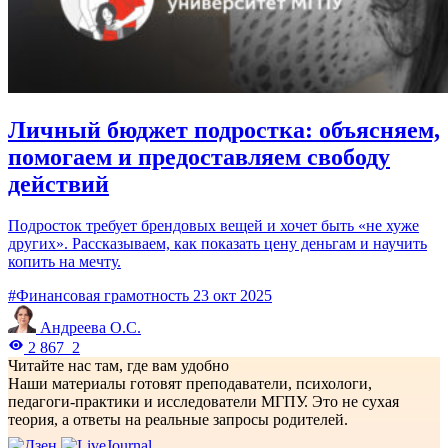
Личный бюджет подростка: объясняем,
помогаем и предоставляем свободу
действий
Подросток требует брендовых вещей и хочет быть «не хуже
других». Рассказываем, как показать цену деньгам и научить
копить на мечту.
#Финансовая грамотность
23 окт 2025
Андреева О.С.
2 867
2
Читайте нас там, где вам удобно
Наши материалы готовят преподаватели, психологи,
педагоги-практики и исследователи МГПУ. Это не сухая
теория, а ответы на реальные запросы родителей.