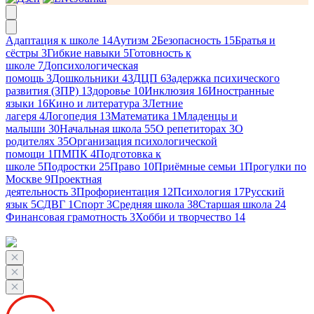
Адаптация к школе
14
Аутизм
2
Безопасность
15
Братья и
сёстры
3
Гибкие навыки
5
Готовность к
школе
7
Допсихологическая
помощь
3
Дошкольники
43
ДЦП
6
Задержка психического
развития (ЗПР)
1
Здоровье
10
Инклюзия
16
Иностранные
языки
16
Кино и литература
3
Летние
лагеря
4
Логопедия
13
Математика
1
Младенцы и
малыши
30
Начальная школа
55
О репетиторах
3
О
родителях
35
Организация психологической
помощи
1
ПМПК
4
Подготовка к
школе
5
Подростки
25
Право
10
Приёмные семьи
1
Прогулки по
Москве
9
Проектная
деятельность
3
Профориентация
12
Психология
17
Русский
язык
5
СДВГ
1
Спорт
3
Средняя школа
38
Старшая школа
24
Финансовая грамотность
3
Хобби и творчество
14