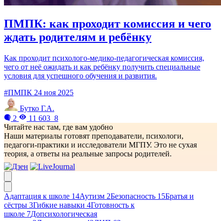
ПМПК: как проходит комиссия и чего
ждать родителям и ребёнку
Как проходит психолого-медико-педагогическая комиссия,
чего от неё ожидать и как ребёнку получить специальные
условия для успешного обучения и развития.
#ПМПК
24 ноя 2025
Бутко Г.А.
2
11 603
8
Читайте нас там, где вам удобно
Наши материалы готовят преподаватели, психологи,
педагоги-практики и исследователи МГПУ. Это не сухая
теория, а ответы на реальные запросы родителей.
Адаптация к школе
14
Аутизм
2
Безопасность
15
Братья и
сёстры
3
Гибкие навыки
4
Готовность к
школе
7
Допсихологическая