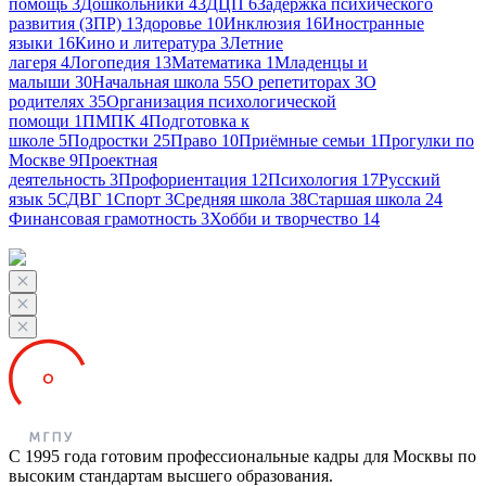
помощь
3
Дошкольники
43
ДЦП
6
Задержка психического
развития (ЗПР)
1
Здоровье
10
Инклюзия
16
Иностранные
языки
16
Кино и литература
3
Летние
лагеря
4
Логопедия
13
Математика
1
Младенцы и
малыши
30
Начальная школа
55
О репетиторах
3
О
родителях
35
Организация психологической
помощи
1
ПМПК
4
Подготовка к
школе
5
Подростки
25
Право
10
Приёмные семьи
1
Прогулки по
Москве
9
Проектная
деятельность
3
Профориентация
12
Психология
17
Русский
язык
5
СДВГ
1
Спорт
3
Средняя школа
38
Старшая школа
24
Финансовая грамотность
3
Хобби и творчество
14
С 1995 года готовим профессиональные кадры для Москвы по
высоким стандартам высшего образования.