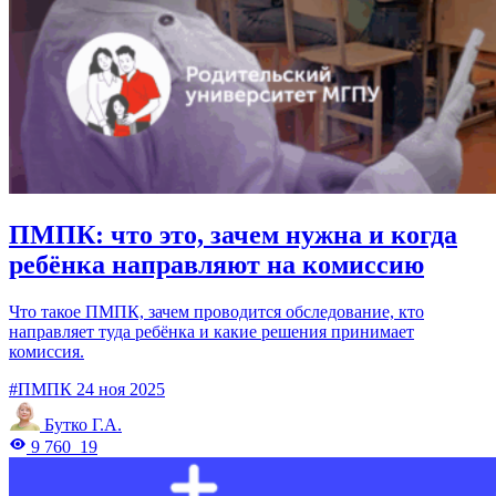
ПМПК: что это, зачем нужна и когда
ребёнка направляют на комиссию
Что такое ПМПК, зачем проводится обследование, кто
направляет туда ребёнка и какие решения принимает
комиссия.
#ПМПК
24 ноя 2025
Бутко Г.А.
9 760
19