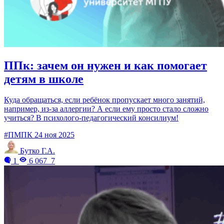
ППк: зачем он нужен и как помогает
детям в школе
Куда обращаться, если ребёнок пропускает много занятий,
например, из-за аллергии? А если ему просто стало сложно
учиться? В психолого-педагогический консилиум!
#ПМПК
24 ноя 2025
Бутко Г.А.
1
6 067
7