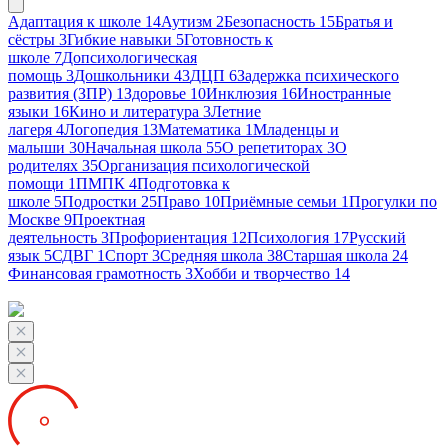
Адаптация к школе
14
Аутизм
2
Безопасность
15
Братья и
сёстры
3
Гибкие навыки
5
Готовность к
школе
7
Допсихологическая
помощь
3
Дошкольники
43
ДЦП
6
Задержка психического
развития (ЗПР)
1
Здоровье
10
Инклюзия
16
Иностранные
языки
16
Кино и литература
3
Летние
лагеря
4
Логопедия
13
Математика
1
Младенцы и
малыши
30
Начальная школа
55
О репетиторах
3
О
родителях
35
Организация психологической
помощи
1
ПМПК
4
Подготовка к
школе
5
Подростки
25
Право
10
Приёмные семьи
1
Прогулки по
Москве
9
Проектная
деятельность
3
Профориентация
12
Психология
17
Русский
язык
5
СДВГ
1
Спорт
3
Средняя школа
38
Старшая школа
24
Финансовая грамотность
3
Хобби и творчество
14