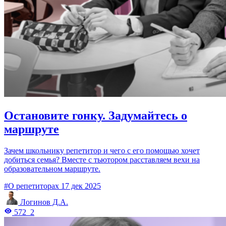
Остановите гонку. Задумайтесь о
маршруте
Зачем школьнику репетитор и чего с его помощью хочет
добиться семья? Вместе с тьютором расставляем вехи на
образовательном маршруте.
#О репетиторах
17 дек 2025
Логинов Д.А.
572
2