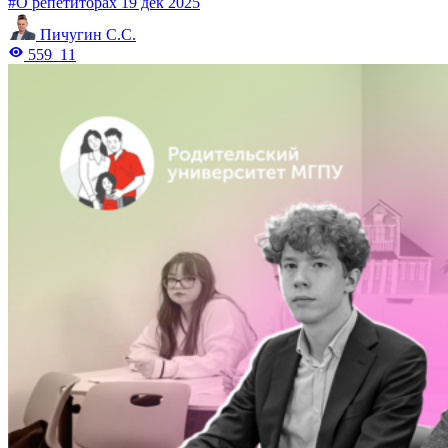
#О репетиторах
19 дек 2025
Пичугин С.С.
559
11