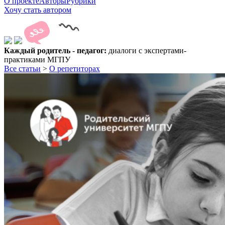
О проекте
Авторы
Рубрики
Хочу стать автором
Каждый родитель - педагог:
диалоги с экспертами-
практиками МГПУ
Все статьи
>
О репетиторах