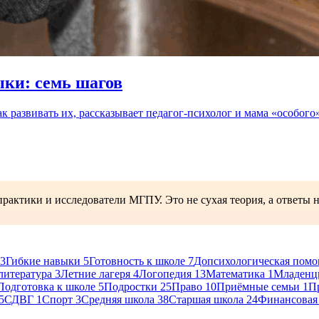
ыки: семь шагов
 развивать их, рассказывает педагог-психолог и мама «особого»
рактики и исследователи МГПУ. Это не сухая теория, а ответы 
3
Гибкие навыки
5
Готовность к школе
7
Допсихологическая пом
литература
3
Летние лагеря
4
Логопедия
13
Математика
1
Младенц
Подготовка к школе
5
Подростки
25
Право
10
Приёмные семьи
1
П
5
СДВГ
1
Спорт
3
Средняя школа
38
Старшая школа
24
Финансовая