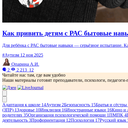
Как привить детям с РАС бытовые нав
Для ребёнка с РАС бытовые навыки — серьёзное испытание. Как
#Аутизм
12 ноя 2025
Опарина А.И.
2
2 213
12
Читайте нас там, где вам удобно
Наши материалы готовят преподаватели, психологи, педагоги-п
Адаптация к школе
14
Аутизм
2
Безопасность
15
Братья и сёстры
(ЗПР)
1
Здоровье
10
Инклюзия
16
Иностранные языки
16
Кино и 
родителях
35
Организация психологической помощи
1
ПМПК
4
деятельность
3
Профориентация
12
Психология
17
Русский язык