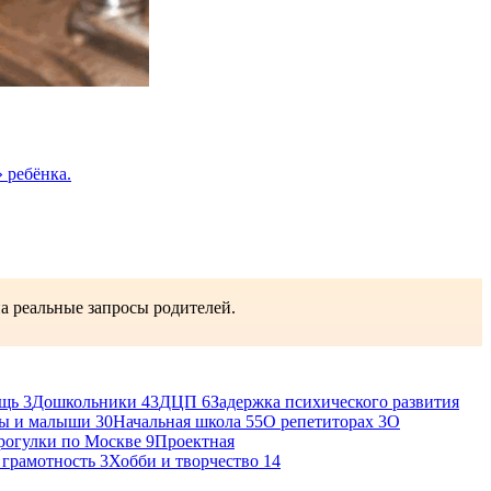
 ребёнка.
на реальные запросы родителей.
ощь
3
Дошкольники
43
ДЦП
6
Задержка психического развития
ы и малыши
30
Начальная школа
55
О репетиторах
3
О
рогулки по Москве
9
Проектная
 грамотность
3
Хобби и творчество
14