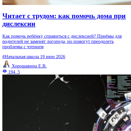
Читает с трудом: как помочь дома при
дислексии
Как помочь ребёнку справиться с дислексией? Приёмы для
родителей не заменят логопеда, но помогут преодолеть
проблемы с чтением
#Начальная школа
19 июн 2026
Хорошавина Е.В.
194
5