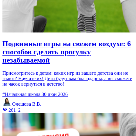
Подвижные игры на свежем воздухе: 6
способов сделать прогулку
незабываемой
Присмотритесь к детям: каких игр из вашего детства они не
знают? Научите их! Дети будут вам благодарны, а вы сможете
на часок вернуться в детство!
#Начальная школа
30 июн 2026
Олешова В.В.
261
2