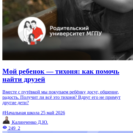
Мой ребенок — тихоня: как помочь
найти друзей
Вместе с путёвкой мы покупаем ребёнку досуг, общение,
радость. Получит ли всё это тихоня? Вдруг его не примут
другие дети?
#Начальная школа
25 май 2026
Калинченко Д.Ю.
249
2