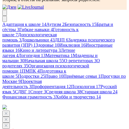
Адаптация к школе
14
Аутизм
2
Безопасность
15
Братья и
сёстры
3
Гибкие навыки
4
Готовность к
школе
7
Допсихологическая
помощь
3
Дошкольники
43
ДЦП
6
Задержка психического
развития (ЗПР)
1
Здоровье
10
Инклюзия
16
Иностранные
языки
16
Кино и литература
3
Летние
лагеря
4
Логопедия
13
Математика
1
Младенцы и
малыши
30
Начальная школа
55
О репетиторах
3
О
родителях
35
Организация психологической
помощи
1
ПМПК
4
Подготовка к
школе
5
Подростки
25
Право
10
Приёмные семьи
1
Прогулки по
Москве
9
Проектная
деятельность
3
Профориентация
12
Психология
17
Русский
язык
5
СДВГ
1
Спорт
3
Средняя школа
38
Старшая школа
24
Финансовая грамотность
3
Хобби и творчество
14