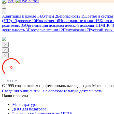
Адаптация к школе
14
Аутизм
2
Безопасность
15
Братья и сёстры
(ЗПР)
1
Здоровье
10
Инклюзия
16
Иностранные языки
16
Кино и 
родителях
35
Организация психологической помощи
1
ПМПК
4
деятельность
3
Профориентация
12
Психология
17
Русский язык
С 1995 года готовим профессиональные кадры для Москвы по 
Сведения о лицензии на образовательную деятельность
Наши проекты
Магистратура
ДПО для педагогов
Родительский университет МГПУ