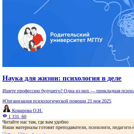
Наука для жизни: психология в деле
Ищете профессию будущего? Одна из них — прикладная психол
#Организация психологической помощи
21 ноя 2025
Комарова О.Н.
1 331
60
Читайте нас там, где вам удобно
Наши материалы готовят преподаватели, психологи, педагоги-п