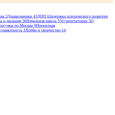
ощь
3
Дошкольники
43
ДЦП
6
Задержка психического развития
ы и малыши
30
Начальная школа
55
О репетиторах
3
О
рогулки по Москве
9
Проектная
 грамотность
3
Хобби и творчество
14