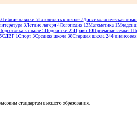
3
Гибкие навыки
5
Готовность к школе
7
Допсихологическая пом
литература
3
Летние лагеря
4
Логопедия
13
Математика
1
Младенц
Подготовка к школе
5
Подростки
25
Право
10
Приёмные семьи
1
П
5
СДВГ
1
Спорт
3
Средняя школа
38
Старшая школа
24
Финансовая
высоким стандартам высшего образования.