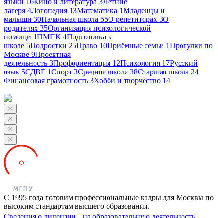
языки
16
Кино и литература
3
Летние
лагеря
4
Логопедия
13
Математика
1
Младенцы и
малыши
30
Начальная школа
55
О репетиторах
3
О
родителях
35
Организация психологической
помощи
1
ПМПК
4
Подготовка к
школе
5
Подростки
25
Право
10
Приёмные семьи
1
Прогулки по
Москве
9
Проектная
деятельность
3
Профориентация
12
Психология
17
Русский
язык
5
СДВГ
1
Спорт
3
Средняя школа
38
Старшая школа
24
Финансовая грамотность
3
Хобби и творчество
14
С 1995 года готовим профессиональные кадры для Москвы по
высоким стандартам высшего образования.
Сведения о лицензии на образовательную деятельность