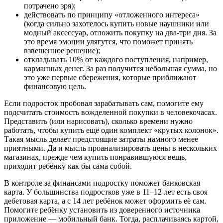
потрачено зря);
действовать по принципу «отложенного интереса»
(когда сильно захотелось купить новые наушники или
модный аксессуар, отложить покупку на два-три дня. За
это время эмоции улягутся, что поможет принять
взвешенное решение);
откладывать 10% от каждого поступления, например,
карманных денег. За раз получится небольшая сумма, но
это уже первые сбережения, которые приближают
финансовую цель.
Если подросток пробовал зарабатывать сам, помогите ему
подсчитать стоимость вожделенной покупки в человекочасах.
Представить (или нарисовать), сколько времени нужно
работать, чтобы купить ещё один комплект «крутых колонок».
Такая мысль делает предстоящие затраты намного менее
приятными. Да и мысль проанализировать цены в нескольких
магазинах, прежде чем купить понравившуюся вещь,
приходит ребёнку как бы сама собой.
В контроле за финансами подростку поможет банковская
карта. У большинства подростков уже в 11–12 лет есть своя
дебетовая карта, а с 14 лет ребёнок может оформить её сам.
Помогите ребёнку установить из доверенного источника
приложение — мобильный банк. Тогда, расплачиваясь картой,