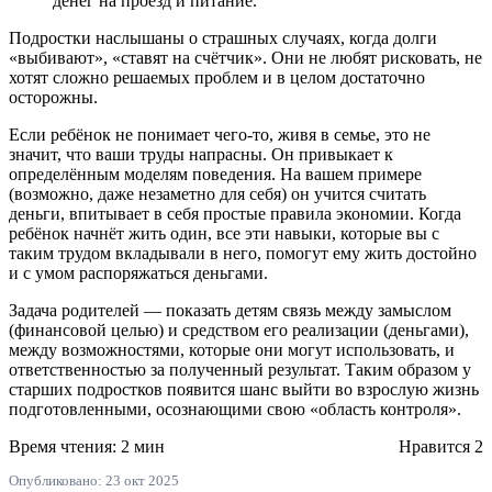
денег на проезд и питание.
Подростки наслышаны о страшных случаях, когда долги
«выбивают», «ставят на счётчик». Они не любят рисковать, не
хотят сложно решаемых проблем и в целом достаточно
осторожны.
Если ребёнок не понимает чего-то, живя в семье, это не
значит, что ваши труды напрасны. Он привыкает к
определённым моделям поведения. На вашем примере
(возможно, даже незаметно для себя) он учится считать
деньги, впитывает в себя простые правила экономии. Когда
ребёнок начнёт жить один, все эти навыки, которые вы с
таким трудом вкладывали в него, помогут ему жить достойно
и с умом распоряжаться деньгами.
Задача родителей — показать детям связь между замыслом
(финансовой целью) и средством его реализации (деньгами),
между возможностями, которые они могут использовать, и
ответственностью за полученный результат. Таким образом у
старших подростков появится шанс выйти во взрослую жизнь
подготовленными, осознающими свою «область контроля».
Время чтения: 2 мин
Нравится
2
Опубликовано: 23 окт 2025