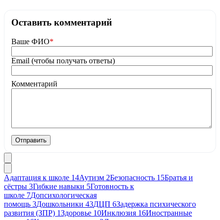
Оставить комментарий
Ваше ФИО
*
Email (чтобы получать ответы)
Комментарий
Отправить
Адаптация к школе
14
Аутизм
2
Безопасность
15
Братья и
сёстры
3
Гибкие навыки
5
Готовность к
школе
7
Допсихологическая
помощь
3
Дошкольники
43
ДЦП
6
Задержка психического
развития (ЗПР)
1
Здоровье
10
Инклюзия
16
Иностранные