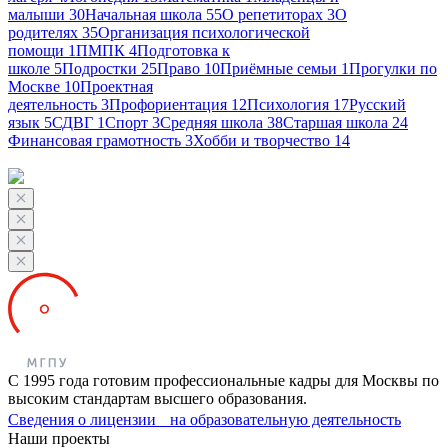
малыши
30
Начальная школа
55
О репетиторах
3
О
родителях
35
Организация психологической
помощи
1
ПМПК
4
Подготовка к
школе
5
Подростки
25
Право
10
Приёмные семьи
1
Прогулки по
Москве
10
Проектная
деятельность
3
Профориентация
12
Психология
17
Русский
язык
5
СДВГ
1
Спорт
3
Средняя школа
38
Старшая школа
24
Финансовая грамотность
3
Хобби и творчество
14
С 1995 года готовим профессиональные кадры для Москвы по
высоким стандартам высшего образования.
Сведения о лицензии на образовательную деятельность
Наши проекты