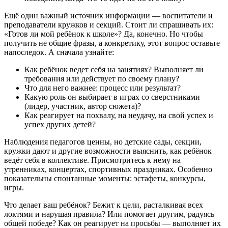
Ещё один важный источник информации — воспитатели и
преподаватели кружков и секций. Стоит ли спрашивать их:
«Готов ли мой ребёнок к школе»? Да, конечно. Но чтобы
получить не общие фразы, а конкретику, этот вопрос оставьте
напоследок. А сначала узнайте:
Как ребёнок ведет себя на занятиях? Выполняет ли
требования или действует по своему плану?
Что для него важнее: процесс или результат?
Какую роль он выбирает в играх со сверстниками
(лидер, участник, автор сюжета)?
Как реагирует на похвалу, на неудачу, на свой успех и
успех других детей?
Наблюдения педагогов ценны, но детские сады, секции,
кружки дают и другие возможности выяснить, как ребёнок
ведёт себя в коллективе. Присмотритесь к нему на
утренниках, концертах, спортивных праздниках. Особенно
показательны спонтанные моменты: эстафеты, конкурсы,
игры.
Что делает ваш ребёнок? Бежит к цели, расталкивая всех
локтями и нарушая правила? Или помогает другим, радуясь
общей победе? Как он реагирует на просьбы — выполняет их