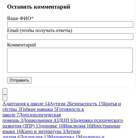
Оставить комментарий
Ваше ФИО
*
Email (чтобы получать ответы)
Комментарий
Отправить
Адаптация к школе
14
Аутизм
2
Безопасность
15
Братья и
сёстры
3
Гибкие навыки
5
Готовность к
школе
7
Допсихологическая
помощь
3
Дошкольники
43
ДЦП
6
Задержка психического
развития (ЗПР)
1
Здоровье
10
Инклюзия
16
Иностранные
языки
16
Кино и литература
3
Летние
лагеря
4
Логопедия
13
Математика
1
Младенцы и