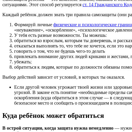
ситуациями. Этот способ регулируется
ст. 14 Гражданского Ко
Каждый ребёнок должен знать три правила самозащиты (они ра
Формируй личные
физические и психологические грани
«неуважение», «оскорбление», «психологическое давление
У тебя есть разные возможности. Ты можешь:
обратиться ко взрослым, которым ты доверяешь, и рассказ
отказаться выполнять то, что тебе не хочется, если это н
говорить о том, что не будешь чего-то делать
привлекать внимание других людей криками и жестами, 
убежать;
обратиться к людям, которые по должности обязаны помог
Выбор действий зависит от условий, в которых ты оказался.
Если другой человек угрожает твоей жизни или здоровью 
угрозой. В законе есть понятие «необходимые пределы с
оскорбления (куда обратиться в этом случае — в следующ
безопасное место и сообщить о произошедшем в полицию
Куда ребёнок может обратиться
В острой ситуации, когда защита нужна немедленно
— нужно 