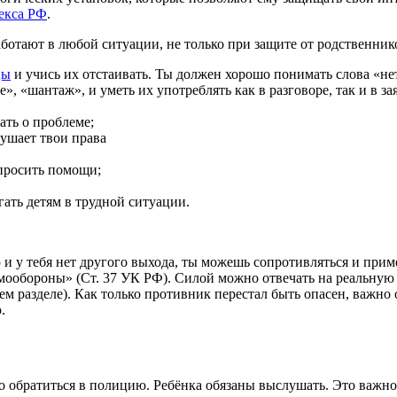
декса РФ
.
ботают в любой ситуации, не только при защите от родственнико
цы
и учись их отстаивать. Ты должен хорошо понимать слова «не
», «шантаж», и уметь их употреблять как в разговоре, так и в з
ать о проблеме;
арушает твои права
просить помощи;
ать детям в трудной ситуации.
и у тебя нет другого выхода, ты можешь сопротивляться и примен
амообороны» (Ст. 37 УК РФ). Силой можно отвечать на реальную
ем разделе). Как только противник перестал быть опасен, важно
.
обратиться в полицию. Ребёнка обязаны выслушать. Это важно, е