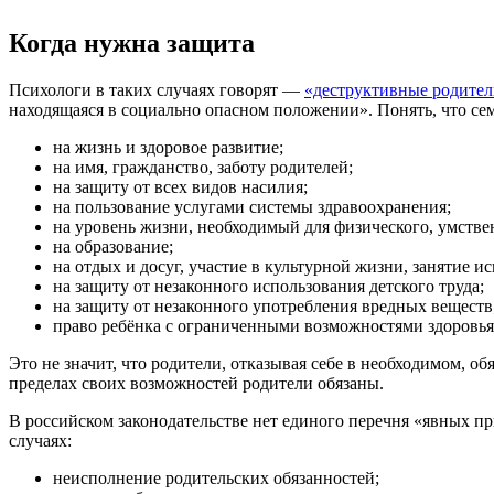
Когда нужна защита
Психологи в таких случаях говорят —
«деструктивные родите
находящаяся в социально опасном положении». Понять, что сем
на жизнь и здоровое развитие;
на имя, гражданство, заботу родителей;
на защиту от всех видов насилия;
на пользование услугами системы здравоохранения;
на уровень жизни, необходимый для физического, умствен
на образование;
на отдых и досуг, участие в культурной жизни, занятие и
на защиту от незаконного использования детского труда;
на защиту от незаконного употребления вредных веществ
право ребёнка с ограниченными возможностями здоровь
Это не значит, что родители, отказывая себе в необходимом, о
пределах своих возможностей родители обязаны.
В российском законодательстве нет единого перечня «явных пр
случаях:
неисполнение родительских обязанностей;