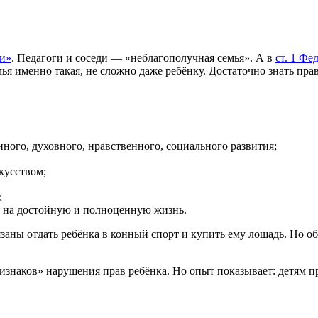
ли»
. Педагоги и соседи — «неблагополучная семья». А в
ст. 1 Фе
ья именно такая, не сложно даже ребёнку. Достаточно знать пра
ного, духовного, нравственного, социального развития;
скусством;
;
я на достойную и полноценную жизнь.
бязаны отдать ребёнка в конный спорт и купить ему лошадь. Но 
изнаков» нарушения прав ребёнка. Но опыт показывает: детям п