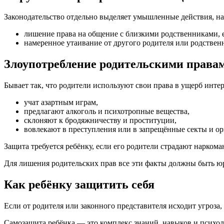
Законодательство отдельно выделяет умышленные действия, нап
лишение права на общение с близкими родственниками, е
намеренное утаивание от другого родителя или родственн
Злоупотребление родительскими правам
Бывает так, что родители используют свои права в ущерб интер
учат азартным играм,
предлагают алкоголь и психотропные вещества,
склоняют к бродяжничеству и проституции,
вовлекают в преступления или в запрещённые секты и ор
Защита требуется ребёнку, если его родители страдают наркома
Для лишения родительских прав все эти факты должны быть юр
Как ребёнку защитить себя
Если от родителя или законного представителя исходит угроза,
Самозащита ребёнка — это комплекс знаний, навыков и психол