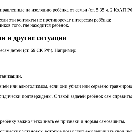
равленные на изоляцию ребёнка от семьи (ст. 5.35 ч. 2 КоАП РФ
сли эти контакты не противоречат интересам ребёнка;
иков того, где находится ребёнок.
и и другие ситуации
есам детей (ст. 69 СК РФ). Например:
ганизации.
нией или алкоголизмом, если они убили или серьёзно травмирова
идически подтверждены. С такой задачей ребёнок сам справитьс
 ребёнку важно чётко знать её признаки и нормы самозащиты.
огических установок, которые позволяют ему защищать свои инт