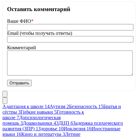
Оставить комментарий
Ваше ФИО
*
Email (чтобы получать ответы)
Комментарий
Отправить
Адаптация к школе
14
Аутизм
2
Безопасность
15
Братья и
сёстры
3
Гибкие навыки
5
Готовность к
школе
7
Допсихологическая
помощь
3
Дошкольники
43
ДЦП
6
Задержка психического
развития (ЗПР)
1
Здоровье
10
Инклюзия
16
Иностранные
языки
16
Кино и литература
3
Летние