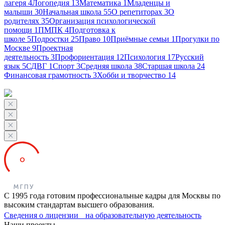
лагеря
4
Логопедия
13
Математика
1
Младенцы и
малыши
30
Начальная школа
55
О репетиторах
3
О
родителях
35
Организация психологической
помощи
1
ПМПК
4
Подготовка к
школе
5
Подростки
25
Право
10
Приёмные семьи
1
Прогулки по
Москве
9
Проектная
деятельность
3
Профориентация
12
Психология
17
Русский
язык
5
СДВГ
1
Спорт
3
Средняя школа
38
Старшая школа
24
Финансовая грамотность
3
Хобби и творчество
14
С 1995 года готовим профессиональные кадры для Москвы по
высоким стандартам высшего образования.
Сведения о лицензии на образовательную деятельность
Наши проекты