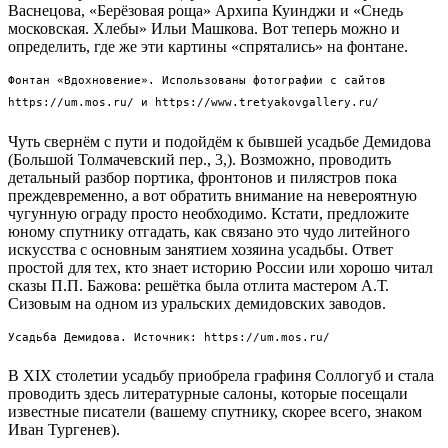
Васнецова, «Берёзовая роща» Архипа Куинджи и «Снедь
московская. Хлебы» Ильи Машкова. Вот теперь можно и
определить, где же эти картины «спрятались» на фонтане.
Фонтан «Вдохновение». Использованы фотографии с сайтов
https://um.mos.ru/ и https://www.tretyakovgallery.ru/
Чуть свернём с пути и подойдём к бывшей усадьбе Демидова
(Большой Толмачевский пер., 3,). Возможно, проводить
детальный разбор портика, фронтонов и пилястров пока
преждевременно, а вот обратить внимание на невероятную
чугунную ограду просто необходимо. Кстати, предложите
юному спутнику отгадать, как связано это чудо литейного
искусства с основным занятием хозяина усадьбы. Ответ
простой для тех, кто знает историю России или хорошо читал
сказы П.П. Бажова: решётка была отлита мастером А.Т.
Сизовым на одном из уральских демидовских заводов.
Усадьба Демидова. Источник: https://um.mos.ru/
В XIX столетии усадьбу приобрела графиня Соллогуб и стала
проводить здесь литературные салоны, которые посещали
известные писатели (вашему спутнику, скорее всего, знаком
Иван Тургенев).