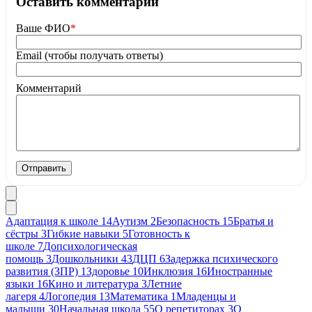
Оставить комментарий
Ваше ФИО
*
Email (чтобы получать ответы)
Комментарий
Отправить
Адаптация к школе
14
Аутизм
2
Безопасность
15
Братья и
сёстры
3
Гибкие навыки
5
Готовность к
школе
7
Допсихологическая
помощь
3
Дошкольники
43
ДЦП
6
Задержка психического
развития (ЗПР)
1
Здоровье
10
Инклюзия
16
Иностранные
языки
16
Кино и литература
3
Летние
лагеря
4
Логопедия
13
Математика
1
Младенцы и
малыши
30
Начальная школа
55
О репетиторах
3
О