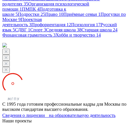
родителях
35
Организация психологической
помощи
1
ПМПК
4
Подготовка к
школе
5
Подростки
25
Право
10
Приёмные семьи
1
Прогулки по
Москве
9
Проектная
деятельность
3
Профориентация
12
Психология
17
Русский
язык
5
СДВГ
1
Спорт
3
Средняя школа
38
Старшая школа
24
Финансовая грамотность
3
Хобби и творчество
14
С 1995 года готовим профессиональные кадры для Москвы по
высоким стандартам высшего образования.
Сведения о лицензии на образовательную деятельность
Наши проекты