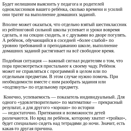
Будет нелишним выяснить у педагога и родителей
одноклассников вашего ребёнка, сколько времени и усилий
они тратят на выполнение домашних заданий.
Вполне может оказаться, что отдельно взятый шестиклассник
из рейтинговой сильной школы успевает и уроки вовремя
сделать, и на секции сходить, и с друзьями во дворе погулять.
А ребёнок, обучающийся в соседней «более слабой» по
уровню требований и преподаванию школе, выполнение
домашних заданий растягивает на всё свободное время.
Подобная ситуация — важный сигнал родителям о том, что
пора присмотреться пристальнее к своему чаду. Ребёнок
может не справляться с программой в целом или по
отдельным предметам. В этом случае нужно помочь. При
необходимости вместе с ним разобрать задания или
«подтянуть» по отдельному предмету.
Конечно, успеваемость — показатель индивидуальный. Для
одного «удовлетворительно» по математике — прекрасный
результат, а для другого «хорошо» по истории
— недостаточно. Притязания и возможности детей
различаются. Но вряд ли ребёнок, которому хватит «тройки»,
будет специально сидеть над тетрадями до ночи. Значит, есть
какая-то другая причина.