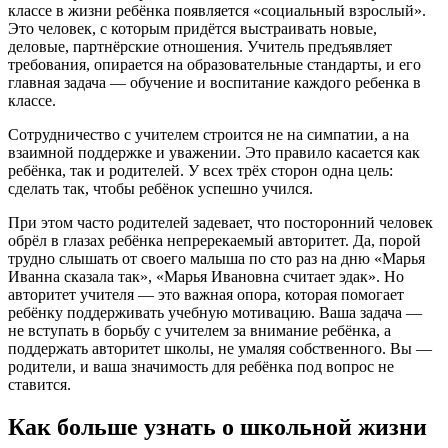
классе в жизни ребёнка появляется «социальный взрослый».
Это человек, с которым придётся выстраивать новые,
деловые, партнёрские отношения. Учитель предъявляет
требования, опирается на образовательные стандарты, и его
главная задача — обучение и воспитание каждого ребенка в
классе.
Сотрудничество с учителем строится не на симпатии, а на
взаимной поддержке и уважении. Это правило касается как
ребёнка, так и родителей. У всех трёх сторон одна цель:
сделать так, чтобы ребёнок успешно учился.
При этом часто родителей задевает, что посторонний человек
обрёл в глазах ребёнка непререкаемый авторитет. Да, порой
трудно слышать от своего малыша по сто раз на дню «Марья
Иванна сказала так», «Марья Ивановна считает эдак». Но
авторитет учителя — это важная опора, которая помогает
ребёнку поддерживать учебную мотивацию. Ваша задача —
не вступать в борьбу с учителем за внимание ребёнка, а
поддержать авторитет школы, не умаляя собственного. Вы —
родители, и ваша значимость для ребёнка под вопрос не
ставится.
Как больше узнать о школьной жизни