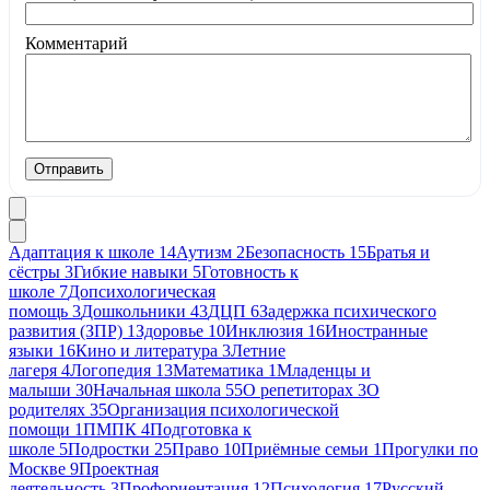
Комментарий
Отправить
Адаптация к школе
14
Аутизм
2
Безопасность
15
Братья и
сёстры
3
Гибкие навыки
5
Готовность к
школе
7
Допсихологическая
помощь
3
Дошкольники
43
ДЦП
6
Задержка психического
развития (ЗПР)
1
Здоровье
10
Инклюзия
16
Иностранные
языки
16
Кино и литература
3
Летние
лагеря
4
Логопедия
13
Математика
1
Младенцы и
малыши
30
Начальная школа
55
О репетиторах
3
О
родителях
35
Организация психологической
помощи
1
ПМПК
4
Подготовка к
школе
5
Подростки
25
Право
10
Приёмные семьи
1
Прогулки по
Москве
9
Проектная
деятельность
3
Профориентация
12
Психология
17
Русский