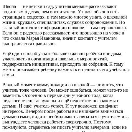
Школа — не детский сад, учителя меньше рассказывают
родителям о детях, чем воспитатели. У школ обычно есть
страницы в соцсетях, и там можно многое узнать о школьной
жизни: кружках, специалистах, службах сопровождения. Но
главный источник информации о школе — сам первоклашка.
Если он с радостью рассказывает, что произошло на уроке и
что сказала Марья Ивановна, значит, контакт с учителем
выстраивается правильно.
Ещё один способ узнать больше о жизни ребёнка вне дома —
участвовать в организации школьных мероприятий,
поддерживать инициативы, приходить на собрания. К тому
же это показывает ребёнку важность и ценность его учёбы для
семьи.
Важный момент коммуникации со школой — помнить, что
учитель тоже человек. Он может ошибаться, может чего-то не
заметить. Особенно в первые дни учебного года, когда
педагоги очень загружены и ещё недостаточно знакомы с
детьми. И ещё: учитель устаёт. И тут возможен конфликт
интересов. Вечером после работы вы начинаете заниматься
делами семьи, видите необходимость связаться с учителем и…
вынуждаете человека работать сверхурочно. Поэтому,
пожалуйста, старайтесь не писать учителю вечерами, если не