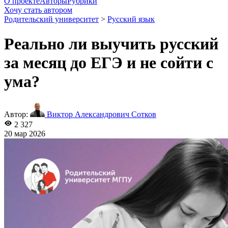
О проекте
Авторы
Рубрики
Хочу стать автором
Родительский университет
>
Русский язык
Реально ли выучить русский
за месяц до ЕГЭ и не сойти с
ума?
Автор:
Виктор Александрович Сотков
2 327
20 мар 2026