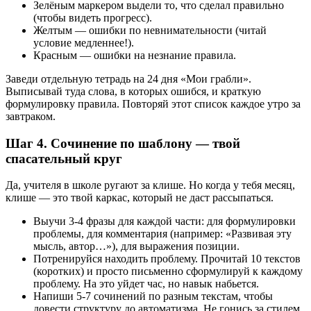
Зелёным маркером выдели то, что сделал правильно
(чтобы видеть прогресс).
Желтым — ошибки по невнимательности (читай
условие медленнее!).
Красным — ошибки на незнание правила.
Заведи отдельную тетрадь на 24 дня «Мои грабли».
Выписывай туда слова, в которых ошибся, и краткую
формулировку правила. Повторяй этот список каждое утро за
завтраком.
Шаг 4.
Сочинение по шаблону — твой
спасательный круг
Да, учителя в школе ругают за клише. Но когда у тебя месяц,
клише — это твой каркас, который не даст рассыпаться.
Выучи 3-4 фразы для каждой части: для формулировки
проблемы, для комментария (например: «Развивая эту
мысль, автор…»), для выражения позиции.
Потренируйся находить проблему. Прочитай 10 текстов
(коротких) и просто письменно сформулируй к каждому
проблему. На это уйдет час, но навык набьется.
Напиши 5-7 сочинений по разным текстам, чтобы
довести структуру до автоматизма. Не гонись за стилем,