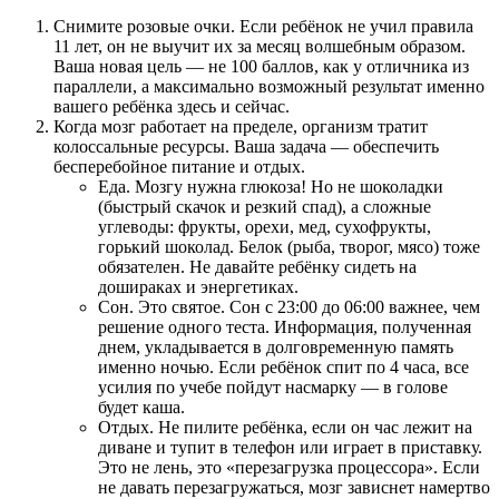
Снимите розовые очки. Если ребёнок не учил правила
11 лет, он не выучит их за месяц волшебным образом.
Ваша новая цель — не 100 баллов, как у отличника из
параллели, а максимально возможный результат именно
вашего ребёнка здесь и сейчас.
Когда мозг работает на пределе, организм тратит
колоссальные ресурсы. Ваша задача — обеспечить
бесперебойное питание и отдых.
Еда. Мозгу нужна глюкоза! Но не шоколадки
(быстрый скачок и резкий спад), а сложные
углеводы: фрукты, орехи, мед, сухофрукты,
горький шоколад. Белок (рыба, творог, мясо) тоже
обязателен. Не давайте ребёнку сидеть на
дошираках и энергетиках.
Сон. Это святое. Сон с 23:00 до 06:00 важнее, чем
решение одного теста. Информация, полученная
днем, укладывается в долговременную память
именно ночью. Если ребёнок спит по 4 часа, все
усилия по учебе пойдут насмарку — в голове
будет каша.
Отдых. Не пилите ребёнка, если он час лежит на
диване и тупит в телефон или играет в приставку.
Это не лень, это «перезагрузка процессора». Если
не давать перезагружаться, мозг зависнет намертво