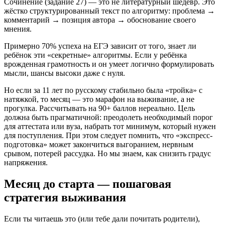
Сочинение (задание 27) — это не литературный шедевр. Это
жёстко структурированный текст по алгоритму: проблема →
комментарий → позиция автора → обоснование своего
мнения.
Примерно 70% успеха на ЕГЭ зависит от того, знает ли
ребёнок эти «секретные» алгоритмы. Если у ребёнка
врожденная грамотность и он умеет логично формулировать
мысли, шансы высоки даже с нуля.
Но если за 11 лет по русскому стабильно была «тройка» с
натяжкой, то месяц — это марафон на выживание, а не
прогулка. Рассчитывать на 90+ баллов нереально. Цель
должна быть прагматичной: преодолеть необходимый порог
для аттестата или вуза, набрать тот минимум, который нужен
для поступления. При этом следует помнить, что «экспресс-
подготовка» может закончиться выгоранием, нервным
срывом, потерей рассудка. Но мы знаем, как снизить градус
напряжения.
Месяц до старта — пошаговая
стратегия выживания
Если ты читаешь это (или тебе дали почитать родители),