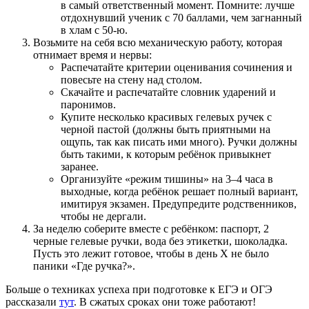
в самый ответственный момент. Помните: лучше
отдохнувший ученик с 70 баллами, чем загнанный
в хлам с 50-ю.
Возьмите на себя всю механическую работу, которая
отнимает время и нервы:
Распечатайте критерии оценивания сочинения и
повесьте на стену над столом.
Скачайте и распечатайте словник ударений и
паронимов.
Купите несколько красивых гелевых ручек с
черной пастой (должны быть приятными на
ощупь, так как писать ими много). Ручки должны
быть такими, к которым ребёнок привыкнет
заранее.
Организуйте «режим тишины» на 3–4 часа в
выходные, когда ребёнок решает полный вариант,
имитируя экзамен. Предупредите родственников,
чтобы не дергали.
За неделю соберите вместе с ребёнком: паспорт, 2
черные гелевые ручки, вода без этикетки, шоколадка.
Пусть это лежит готовое, чтобы в день Х не было
паники «Где ручка?».
Больше о техниках успеха при подготовке к ЕГЭ и ОГЭ
рассказали
тут
. В сжатых сроках они тоже работают!