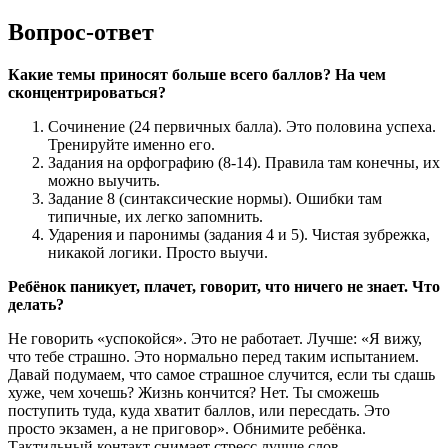
Вопрос-ответ
Какие темы приносят больше всего баллов? На чем
сконцентрироваться?
Сочинение (24 первичных балла). Это половина успеха.
Тренируйте именно его.
Задания на орфографию (8-14). Правила там конечны, их
можно выучить.
Задание 8 (синтаксические нормы). Ошибки там
типичные, их легко запомнить.
Ударения и паронимы (задания 4 и 5). Чистая зубрежка,
никакой логики. Просто выучи.
Ребёнок паникует, плачет, говорит, что ничего не знает. Что
делать?
Не говорить «успокойся». Это не работает. Лучше: «Я вижу,
что тебе страшно. Это нормально перед таким испытанием.
Давай подумаем, что самое страшное случится, если ты сдашь
хуже, чем хочешь? Жизнь кончится? Нет. Ты сможешь
поступить туда, куда хватит баллов, или пересдать. Это
просто экзамен, а не приговор». Обнимите ребёнка.
Тактильный контакт снимает стресс лучше слов.