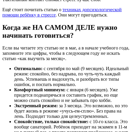
Ещё стоит почитать статью о
техниках допсихологической
помощи ребёнку в стрессе
. Они могут пригодиться.
Когда же НА САМОМ ДЕЛЕ нужно
начинать готовиться?
Если вы читаете эту статью не в мае, а в начале учебного года,
запомните эти цифры, чтобы в следующем году не искать
статью «как выучить за месяц».
Оптимально:
с сентября по май (9 месяцев). Идеальный
режим: спокойно, без надрыва, по чуть-чуть каждый
день. Успеваешь и выдохнуть, и разобрать все типы
ошибок, и поспать нормально.
Комфортный минимум:
с января (6 месяцев). Уже
придется поднапрячься и составить график, но еще
можно спать спокойно и не забывать про хобби.
Экстренный режим:
за 3 месяца. Это возможно, но это
будет жизнь в режиме «учусь-ем-сплю». Без права на
лень. Подходит только для целеустремленных.
Спокойствие, только спокойствие:
с 10-го класса. Это
вообще санаторий. Ребёнок приходит на экзамен в 11-м