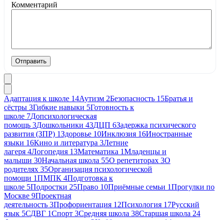
Комментарий
Отправить
Адаптация к школе
14
Аутизм
2
Безопасность
15
Братья и
сёстры
3
Гибкие навыки
5
Готовность к
школе
7
Допсихологическая
помощь
3
Дошкольники
43
ДЦП
6
Задержка психического
развития (ЗПР)
1
Здоровье
10
Инклюзия
16
Иностранные
языки
16
Кино и литература
3
Летние
лагеря
4
Логопедия
13
Математика
1
Младенцы и
малыши
30
Начальная школа
55
О репетиторах
3
О
родителях
35
Организация психологической
помощи
1
ПМПК
4
Подготовка к
школе
5
Подростки
25
Право
10
Приёмные семьи
1
Прогулки по
Москве
9
Проектная
деятельность
3
Профориентация
12
Психология
17
Русский
язык
5
СДВГ
1
Спорт
3
Средняя школа
38
Старшая школа
24