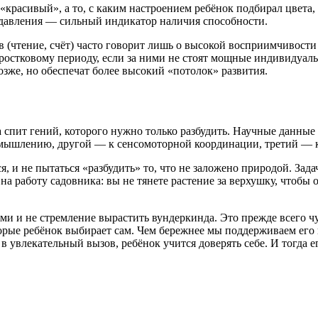
 «красивый», а то, с каким настроением ребёнок подбирал цвета
 давления — сильный индикатор наличия способности.
 (чтение, счёт) часто говорит лишь о высокой восприимчивости 
ростковому периоду, если за ними не стоят мощные индивидуаль
зже, но обеспечат более высокий «потолок» развития.
 спит гений, которого нужно только разбудить. Научные данные
мышлению, другой — к сенсомоторной координации, третий — к
ся, и не пытаться «разбудить» то, что не заложено природой. Зад
на работу садовника: вы не тянете растение за верхушку, чтобы 
ми и не стремление вырастить вундеркинда. Это прежде всего 
рые ребёнок выбирает сам. Чем бережнее мы поддерживаем его в
 в увлекательный вызов, ребёнок учится доверять себе. И тогд