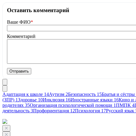
Оставить комментарий
Ваше ФИО
*
Комментарий
Отправить
Адаптация к школе
14
Аутизм
2
Безопасность
15
Братья и сёстры
(ЗПР)
1
Здоровье
10
Инклюзия
16
Иностранные языки
16
Кино и 
родителях
35
Организация психологической помощи
1
ПМПК
4
деятельность
3
Профориентация
12
Психология
17
Русский язык