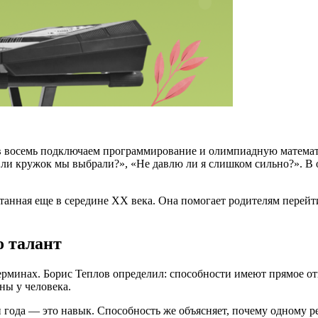
 в восемь подключаем программирование и олимпиадную математи
 ли кружок мы выбрали?», «Не давлю ли я слишком сильно?». В 
ботанная еще в середине XX века. Она помогает родителям перей
о талант
ерминах. Борис Теплов определил: способности имеют прямое от
ны у человека.
ри года — это навык. Способность же объясняет, почему одному р