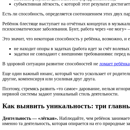
субъективная лёгкость, с которой этот результат достигает
Есть ли способность, определяется соотношением этих двух пар
Ребёнок блестяще выступает на отчётных концертах в музыкаль
психосоматические заболевания. Бунт, работа через «не могу» 
Это значит, что некоторая способность у ребёнка, возможно, и е
не находит опоры в задатках (работа идет за счёт волевых 
задатки не совпадают с внешними требованиями: перед н
В здоровой ситуации развитие способностей не
ломает ребёнка
Еще один важный нюанс, который часто ускользает от родител
другие, компенсируя или усиливая друг друга.
Поэтому, стремясь развить «то самое» дарование, нельзя игнори
нервной системы задают уникальный стиль деятельности.
Как выявить уникальность: три главн
Деятельность — «лёгкая».
Наблюдайте, чем ребёнок занимается
именно та деятельность, которая опирается на его природные 