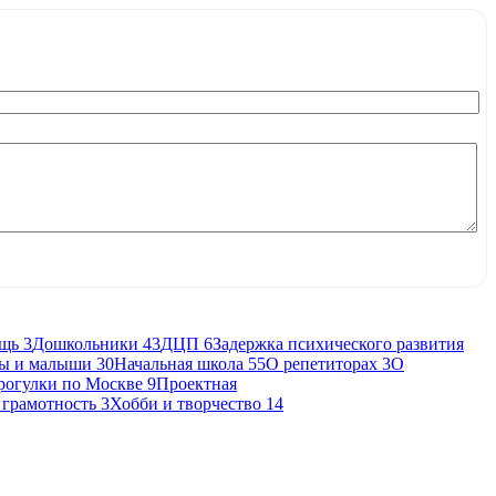
ощь
3
Дошкольники
43
ДЦП
6
Задержка психического развития
ы и малыши
30
Начальная школа
55
О репетиторах
3
О
рогулки по Москве
9
Проектная
 грамотность
3
Хобби и творчество
14