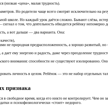
ся (низкая «цена», малая трудность).
аметров. Но родители чаще всего смотрят исключительно на резу
ной школе. Но каждый урок даётся сложно. Бывают слёзы, истер
— сигнал о том, что деятельность обходится ребёнку непомерно 
сть, а вот дальше — два варианта. Она:
качеств),
ами не природная предрасположенность, а хорошо развитый, но
, а дает ему энергию и радость, даже через преодоление трудност
ьского внимания: способности не существуют изолированно. Они
ровать личность в целом. Ребёнок — это не набор отдельных талан
ых признака
 в свободное время, когда его никто не контролирует. Чем он за
задатки и психофизиологически «стоит» недорого.