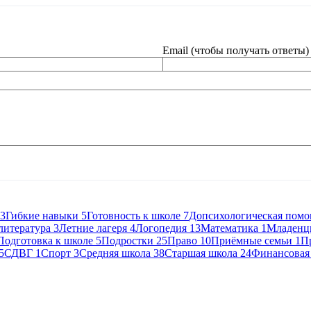
Email (чтобы получать ответы)
3
Гибкие навыки
5
Готовность к школе
7
Допсихологическая пом
литература
3
Летние лагеря
4
Логопедия
13
Математика
1
Младенц
Подготовка к школе
5
Подростки
25
Право
10
Приёмные семьи
1
П
5
СДВГ
1
Спорт
3
Средняя школа
38
Старшая школа
24
Финансовая