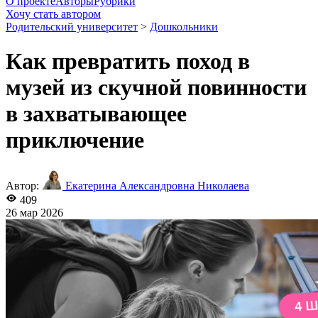
О проекте
Авторы
Рубрики
Хочу стать автором
Родительский университет
>
Дошкольники
Как превратить поход в
музей из скучной повинности
в захватывающее
приключение
Автор:
Екатерина Александровна Николаева
409
26 мар 2026