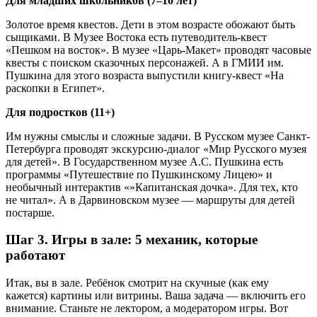
Для младших школьников (7–10 лет)
Золотое время квестов. Дети в этом возрасте обожают быть
сыщиками. В Музее Востока есть путеводитель-квест
«Пешком на восток». В музее «Царь-Макет» проводят часовые
квесты с поиском сказочных персонажей. А в ГМИИ им.
Пушкина для этого возраста выпустили книгу-квест «На
раскопки в Египет».
Для подростков (11+)
Им нужны смыслы и сложные задачи. В Русском музее Санкт-
Петербурга проводят экскурсию-диалог «Мир Русского музея
для детей». В Государственном музее А.С. Пушкина есть
программы «Путешествие по Пушкинскому Лицею» и
необычный интерактив «»Капитанская дочка». Для тех, кто
не читал». А в Дарвиновском музее — маршруты для детей
постарше.
Шаг 3. Игры в зале: 5 механик, которые
работают
Итак, вы в зале. Ребёнок смотрит на скучные (как ему
кажется) картины или витрины. Ваша задача — включить его
внимание. Станьте не лектором, а модератором игры. Вот