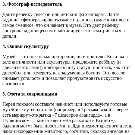
3. Фотограф-исследователь
Дайте ребёнку телефон или детский фотоаппарат. Дайте
задание: сфотографировать самое странное, самое красивое и
самое смешное, что он найдет в музее. Это дает ребёнку
контроль над процессом и мотивирует его всматриваться в
детали.
4. Оживи скульптуру
Музей — это не только про зрение, но и про тело. Если вы в
зале античности или скульптуры, предложите ребёнку (и
сделайте это сами!) повторить позу статуи: постоять, как этот
дискобол, или замереть, как задумчивая богиня. Это весело,
снимает усталость и позволяет прочувствовать искусство
физически.
5. Охота за сокровищами
Перед походом составьте чек-лист или используйте готовые
музейные путеводители (например, в Третьяковской галерее
есть маршрут-открытка «7 шедевров авангарда», а в
Пушкинском — книга-квест «На раскопки в Египет»).
Задания могут быть простыми: найди предмет красного цвета,
найди изображение животного, сосчитай, сколько ангелов на