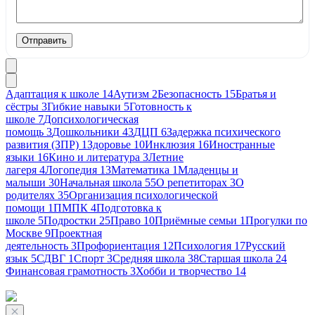
Отправить
Адаптация к школе
14
Аутизм
2
Безопасность
15
Братья и
сёстры
3
Гибкие навыки
5
Готовность к
школе
7
Допсихологическая
помощь
3
Дошкольники
43
ДЦП
6
Задержка психического
развития (ЗПР)
1
Здоровье
10
Инклюзия
16
Иностранные
языки
16
Кино и литература
3
Летние
лагеря
4
Логопедия
13
Математика
1
Младенцы и
малыши
30
Начальная школа
55
О репетиторах
3
О
родителях
35
Организация психологической
помощи
1
ПМПК
4
Подготовка к
школе
5
Подростки
25
Право
10
Приёмные семьи
1
Прогулки по
Москве
9
Проектная
деятельность
3
Профориентация
12
Психология
17
Русский
язык
5
СДВГ
1
Спорт
3
Средняя школа
38
Старшая школа
24
Финансовая грамотность
3
Хобби и творчество
14