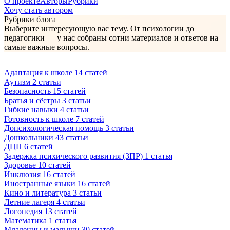
О проекте
Авторы
Рубрики
Хочу стать автором
Рубрики блога
Выберите интересующую вас тему. От психологии до
педагогики — у нас собраны сотни материалов и ответов на
самые важные вопросы.
Адаптация к школе
14 статей
Аутизм
2 статьи
Безопасность
15 статей
Братья и сёстры
3 статьи
Гибкие навыки
4 статьи
Готовность к школе
7 статей
Допсихологическая помощь
3 статьи
Дошкольники
43 статьи
ДЦП
6 статей
Задержка психического развития (ЗПР)
1 статья
Здоровье
10 статей
Инклюзия
16 статей
Иностранные языки
16 статей
Кино и литература
3 статьи
Летние лагеря
4 статьи
Логопедия
13 статей
Математика
1 статья
Младенцы и малыши
30 статей